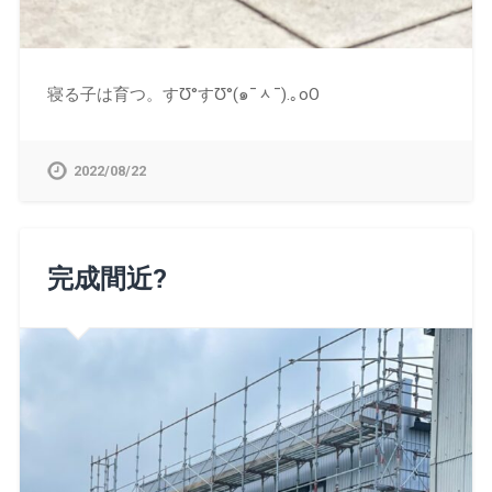
寝る子は育つ。すƱ°すƱ°(๑¯ᆺ¯).｡oO
2022/08/22
完成間近?